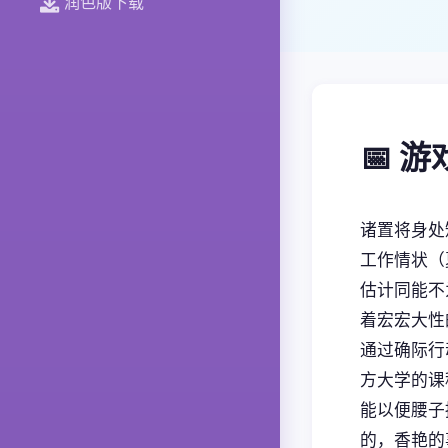
润色版下载
📅 
诸置将身处
工作情状（
估计同能不
着宏宏大性
通过确际行
方大学的课
能以便腰子
的，香艳的