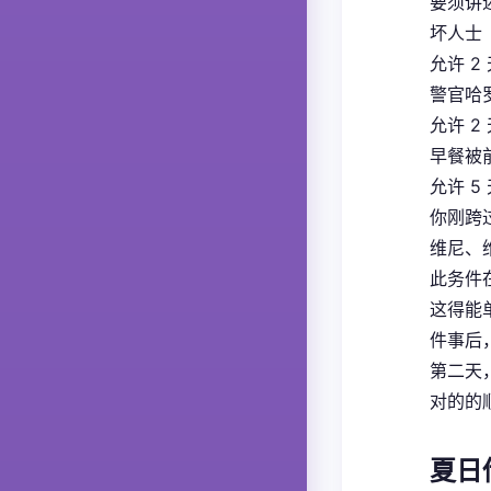
要须讲
坏人士
允许 2
警官哈
允许 2
早餐被
允许 5
你刚跨
维尼、
此务件在
这得能
件事后
第二天
对的的
夏日