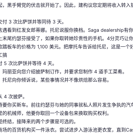
起，黑手臂党的伏击就开始了。因此，建构议您定期将收入转入
付 3 次比萨饼并等同待 3 天。
遇看到红发女郎蒂娜。托尼说服你换档。Saga dealershi
上末尾约瑟芬接受了，如果你取转她珍贵性的手机。4分灵巧让你
款踏板车的价格为 1,100 美元。把摩托车告诉给托尼，这是一个
工搞
 5 次比萨饼并等待 4 天。
，玛丽亚向您介绍披萨制订作，并要求您制作 4 道手工菜肴。
，托尼向你倾诉说，某些事情况并不像烘焙那么容易。
 4 次披萨。
持要你买新车。前往约瑟芬与她的同事就私人照片发生争执的汽
里的机械师，他要你取回一个设备包来换取购买权利。
经终结，接降来的两个步骤是可选的。
商场的百货机构买一件泳衣。尝试进步入游泳池更衣室，直到Cas