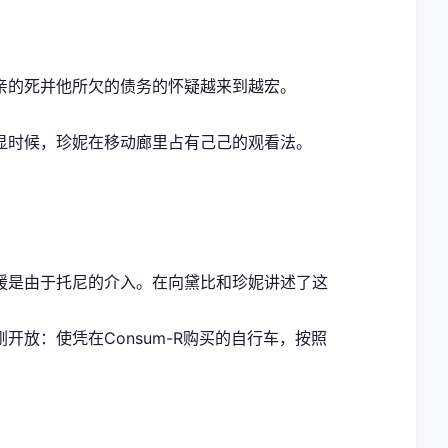
亲的死并他所欠的债务的怀疑越来到越宏。
显时候，珍妮在移动廊里占有己己的观看法。
援是由于托尼的介入。在向黛比和珍妮讲述了这
放：使凭在Consum-R购买的自行车，按照