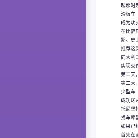
起那时
滑板车
成为功交
在比萨店
鄙。史
推荐这
向大利
实现交付
第二天
第二天
少型车
成功送从
托尼坚
找车库
如果已
首先在