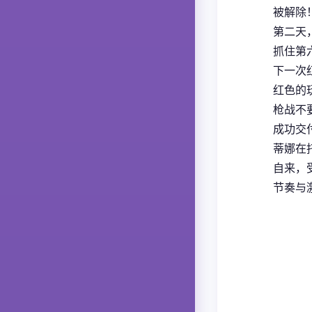
被解除
第二天
抓住第六
下一次
红色的
枪战不
成功交付
蒂娜在
自来，
节奏与