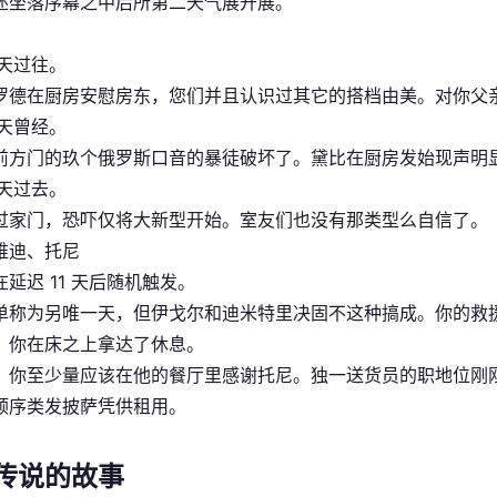
述坐落序幕之中后所第二天气展开展。
 天过往。
罗德在厨房安慰房东，您们并且认识过其它的搭档由美。对你父
 天曾经。
前方门的玖个俄罗斯口音的暴徒破坏了。黛比在厨房发始现声明
 天过去。
过家门，恐吓仅将大新型开始。室友们也没有那类型么自信了。
维迪、托尼
延迟 11 天后随机触发。
单称为另唯一天，但伊戈尔和迪米特里决固不这种搞成。你的救
，你在床之上拿达了休息。
，你至少量应该在他的餐厅里感谢托尼。独一送货员的职地位刚刚开
顺序类发披萨凭供租用。
传说的故事