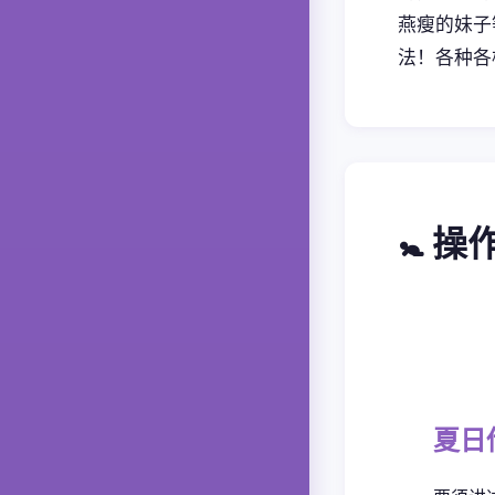
燕瘦的妹子
法！各种各
🚼 
夏日