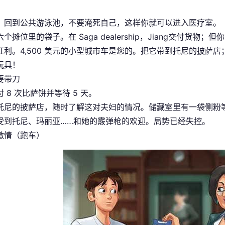
！
，回到公共游泳池，不要淹死自己，这样你就可以进入医疗室。
个摊位里的袋子。在 Saga dealership，Jiang交付
红利。4,500 美元的小型城市车是您的。把它带到托尼的披萨
玩具！
要带刀
 8 次比萨饼并等待 5 天。
托尼的披萨店，随时了解这对夫妇的情况。储藏室里有一袋侧粉等
受到托尼、玛丽亚……和她的霰弹枪的欢迎。局势已经失控。
激情（跑车）