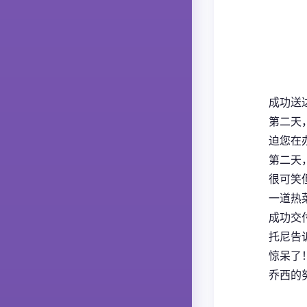
成功送达
第二天
迫您在
第二天
很可笑
一道热
成功交付
托尼告
惊呆了
乔西的