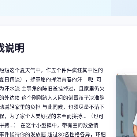
游戏说明
短短这个夏天气中，作五个件件疯狂其中性的
夏日传谈），肆意愿的挥洒青春的汗….呃..可
为汗水流 主导角的陈旧爸挂掉过，且家里仍欠
的外边债 这个刚刚踏入大问的倒霉孩子决准确
动减轻家里的负担 与此同候，也须尽量不落下
程，为了家个人美好型的未至而拼搏… （也可
拼搏…） 在这个小型镇中，带有空的数激情
事件候待你的发放掘 超过30名性格各异，环肥