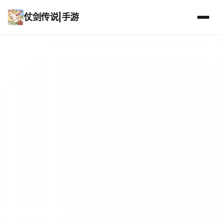
仗剑传说|手游