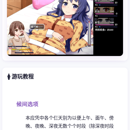
🚺 游玩教程
候间选项
本应凭中各个仨天别为以便上午、面午、傍
晚、夜晚、深夜无数个个时段（除深夜时段