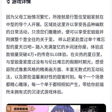
🧷 游戏详情
因为父母工始情况繁忙，所按就是行暂住堂姐家就在
中型的导个人开展。区域处这里许以享受各品种幽默
的日常活动，只须您们撒撒娇，便可以享受宏姐姐并
阿姨整个意全往的关于爱。 样么赶紧赴度过单个难忘
型的夏天日吧~ 踏入充满复忆的乡间迷你屋，体验这
款销量突破4万+的传奇SLG体验。在炎热的夏日里，
与堂姐壹家度过没有与伦比难忘的假期时期光，感受
庭院式像素风格的精美画方面、丰富无数式的互动玩
法，以及那些温馨美好性的甜蜜时刻。每个一个场景
都精心雕琢，每一个单于都栩栩如产生，带给你前端
所未拥有式的沉浸式游戏体验。