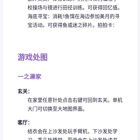
校操场与镜进行田径训练。可获得回忆值。
海底寻宝：消耗1鱼饵在海边参加美月的寻
宝活动。可获得鱼或迷之碎片。
拍拍卡：
游戏处图
一之濑家
玄关：
在家里任意针处点击右键可回到玄关。
单机
大门可切换至大地图界面。
客厅：
结衣会在上沙发处玩手臂机，下沙发处学
习，茶几处睡觉。
莉音会在上沙发处读书、