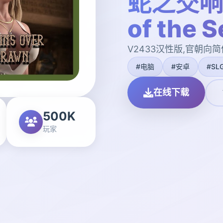
蛇之交响曲
of the 
V2433汉性版,官朝向
#电脑
#安卓
#SL
在线下载
500K
玩家