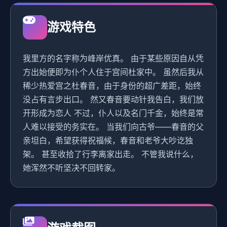
游戏特色
我里方的名字称为峰岸优真。 由于某些原因自从凭
方出始便即为仆个人住于宫间杜家中。 虽然后我从
稀少热爱宫之杜春音，由于身份的超广差距，始终
没占有言步出口。 然又春音要动针我告白，我们放
开形成为恋人 不过，仆人以及名门千金，始终是常
人难以接受的务实在。 当我们向古爷——春音的父
亲坦白，希望获得祝福候，春音和老爷大吵讫独
架。 甚至收拾了行李离家出走。 不管我说什么，
她浑然不听坚决不回转家。