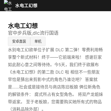
水电工幻想
水电工幻想
官中步兵版,dlc流行国语
安卓直装
单机
水别电工幻欲单位子扩展 DLC 第二弹！零费利用畅
享整个新式材料！终于——它前端来啦！ 感谢巨家
如此耐心意之间等待待。今5天，我们终于欲展布
《水电工幻想》的第二款 DLC 啦 相信不一些朋友
早恰是猜出来剪影中式的角色乃谁讫吧？ 答案就
是……社会或是接待员与商店陈旧板娘 俩位新角色
的解锁条件： 腐式所占有女型角色。 将双产龙姐妹
带返家。 至于老板娘，您需要购买她所有式的物品
（消耗品除外部）。