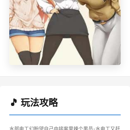
🎵 玩法攻略
水部电工幻盼望
自己由接案里辣个男员-水电工又赶