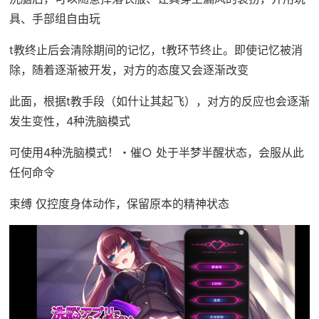
具、手部组自由玩
t教终止后会清除期间的记忆，t教环节终止。即使记忆被消
除，随着逐渐被开发，对方的态度又会逐渐改变
此面，根据t教手段（如什让其起飞），对方的反应也会逐渐
发生变性，4种洗脑模式
可使用4种洗脑模式！・催○ 处于半梦半醒状态，会服从此
任何命令
束缚 仅控度身体动作，保留原本的精神状态