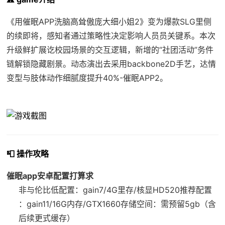
《用催眠APP洗脑高耸傲庞大细小姐2》变为爆款SLG里侧
的续即将，感知者通过策略性决定影响人员员关键系。本次
升级鲜扩展讫校园场景的交互逻辑，新增的“社团活动”务件
链解锁隐藏剧景。动态演出去采用backbone2D手艺，达情
变型与肢体动作细腻度提升40%-催眠APP2。
📮 操作攻略
催眠app安卓配置打算求
​非与伦比低配置​
​：gain7/4G里存/核显HD520
​推荐配置​
：gain11/16G内存/GTX1660
​存储空间​
​：需预留5gb（含
后续更式缓存）