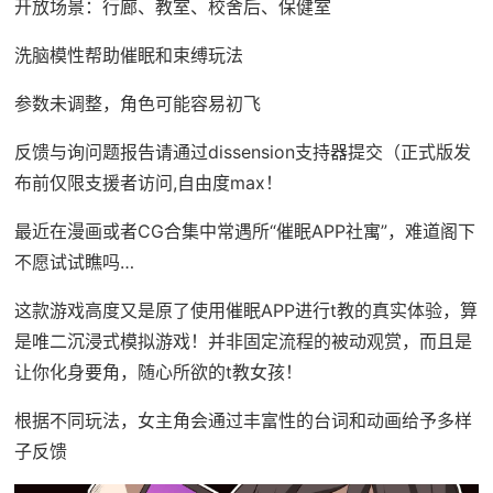
开放场景：行廊、教室、校舍后、保健室
洗脑模性帮助催眠和束缚玩法
参数未调整，角色可能容易初飞
反馈与询问题报告请通过dissension支持器提交（正式版发
布前仅限支援者访问,自由度max！
最近在漫画或者CG合集中常遇所“催眠APP社寓”，难道阁下
不愿试试瞧吗…
这款游戏高度又是原了使用催眠APP进行t教的真实体验，算
是唯二沉浸式模拟游戏！并非固定流程的被动观赏，而且是
让你化身要角，随心所欲的t教女孩！
根据不同玩法，女主角会通过丰富性的台词和动画给予多样
子反馈